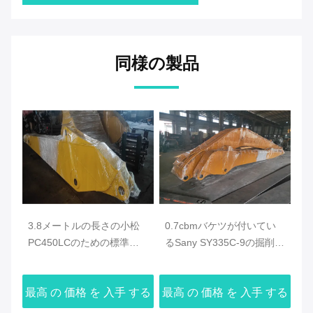
同様の製品
松
0.7cbmバケツが付いてい
21メートルおよび4トンの
長
的
るSany SY335C-9の掘削機
均衡を持つ小松PC350のた
削
のための長い範囲ブーム18
めの高い安全性の掘削機の
た
メートルの
長いブーム
する
最高 の 価格 を 入手 する
最高 の 価格 を 入手 する
最