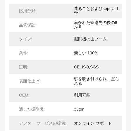
造ることおよびsepcial工
応用分野:
学
着かれた寄港先の後の6
品質保証:
か月
タイプ:
掘削機の山ブーム
条件:
新しい 100%
証明:
CE, ISO,SGS
砂を吹き付けられ、塗ら
表面仕上げ:
れる
OEM:
利用可能
適した掘削機:
35ton
アフター サービスの提供:
オンライン サポート