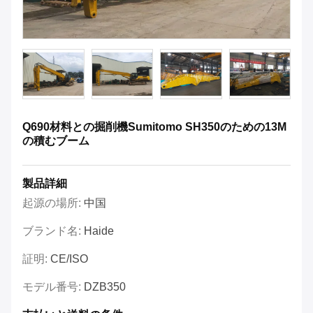
Q690材料との掘削機Sumitomo SH350のための13M
の積むブーム
製品詳細
起源の場所:
中国
ブランド名:
Haide
証明:
CE/ISO
モデル番号:
DZB350