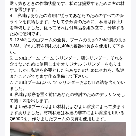
選り抜きときの作動状態です、私達は提案するために右の材
料を選びます。
4。 私達はあなたの適用に従ってあなたのためのすべての管
ラインを供給します。そして余分管のために、私達は停止弁
を準備しました、従ってそれは付属品を組み立て、分解する
ために便利です。
5. 13Mのこの山ブームの全長、ブームの長さ9.2Mの腕の長さ
3.8M。それに荷を積むのに40ftの容器の長さを使用して下さ
い。
6. この山ブーム ブーム シリンダー、腕シリンダー、それを
含まないために使用しますオリジナル シリンダーをありま
す。しかし私達を必要としたらあなたのためにそれを、私達
またことができます作る準備して下さい。
7. この山ブームはバケツ シリンダーおよびH連結を含んでい
ました。
8. 私達は順序を置く前にあなたの検討のためのデッサンそし
て施工図を出します。
9. よい破壊ブームはよい材料およびよい溶接によって決まり
ますありました。材料私達は私達の非常によい溶接を用いる
Q690Dを、作りましたブームの良質を使用します。