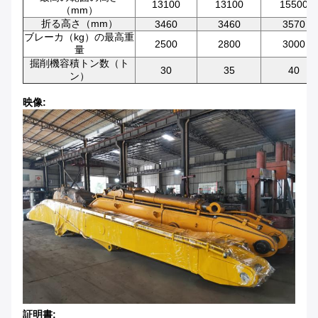
13100
13100
15500
（mm）
折る高さ（mm）
3460
3460
3570
ブレーカ（kg）の最高重
2500
2800
3000
量
掘削機容積トン数（ト
30
35
40
ン）
映像:
証明書: