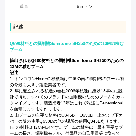
重量:
6.5 トン
記述
Q690材料との掘削機Sumitomo SH350のための13Mの積む
ブーム
輸出されるQ690材料との掘削機Sumitomo SH350のための
13Mの積むブーム
記述:
1. トンコワンHaideの機械類は中国の南の掘削機のブーム/棒
の今最も大きい製造業者です。
2. 年に確立される私達の会社2006年私達は経験13年のに設
計で持ち、すべてのブランドの掘削機のためのブームをカス
タマイズします。製造業者13年はこれで私達にperfessional
を面積にますます作ります。
3. 山ブームの主要な材料はQ345B + Q690D、上および下カ
バーの版の使用Q690Dの他の場所の使用Q345Bあります。
Pinの
材料は42CrMo4です。ブームの材料は、最も重要なブ
ームの長さ、掘削機モデル、付属品の自己重量等に従って、