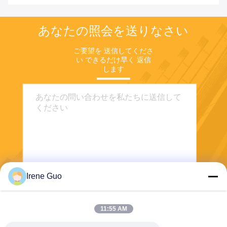
あなたの照会を送りなさい
ご要望を 送信してくださ
い できるだけ早く 返信
します
Irene Guo
送信する
11:55 AM