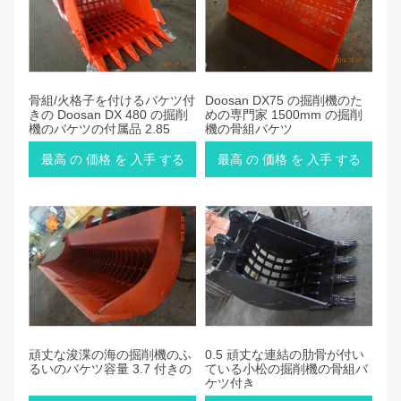
骨組/火格子を付けるバケツ付
Doosan DX75 の掘削機のた
きの Doosan DX 480 の掘削
めの専門家 1500mm の掘削
機のバケツの付属品 2.85
機の骨組バケツ
最高 の 価格 を 入手 する
最高 の 価格 を 入手 する
頑丈な浚渫の海の掘削機のふ
0.5 頑丈な連結の肋骨が付い
るいのバケツ容量 3.7 付きの
ている小松の掘削機の骨組バ
ケツ付き