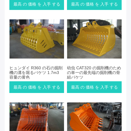
最高 の 価格 を 入手 する
最高 の 価格 を 入手 する
ヒュンダイ R360 の石の掘削
幼虫 CAT320 の掘削機のため
機の溝を堀るバケツ 1.7m3
の単一の最先端の掘削機の骨
容量の黄色
組バケツ
最高 の 価格 を 入手 する
最高 の 価格 を 入手 する