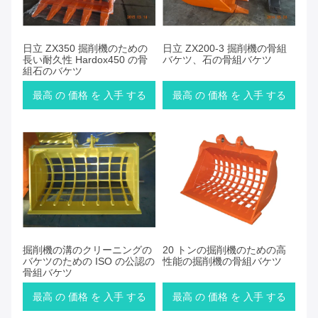
日立 ZX350 掘削機のための
日立 ZX200-3 掘削機の骨組
長い耐久性 Hardox450 の骨
バケツ、石の骨組バケツ
組石のバケツ
最高 の 価格 を 入手 する
最高 の 価格 を 入手 する
掘削機の溝のクリーニングの
20 トンの掘削機のための高
バケツのための ISO の公認の
性能の掘削機の骨組バケツ
骨組バケツ
最高 の 価格 を 入手 する
最高 の 価格 を 入手 する