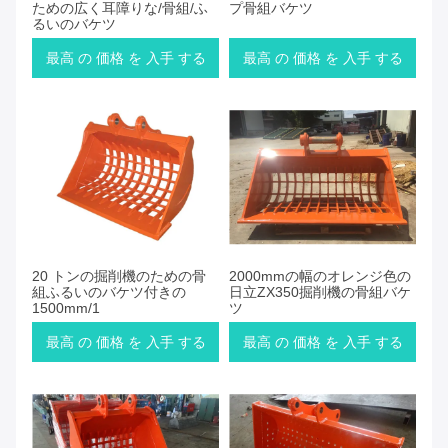
ための広く耳障りな/骨組/ふ
プ骨組バケツ
るいのバケツ
最高 の 価格 を 入手 する
最高 の 価格 を 入手 する
20 トンの掘削機のための骨
2000mmの幅のオレンジ色の
組ふるいのバケツ付きの
日立ZX350掘削機の骨組バケ
1500mm/1
ツ
最高 の 価格 を 入手 する
最高 の 価格 を 入手 する