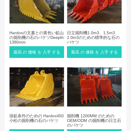
Hardoxの文書との黄色い鉱山
日立掘削機1.0m3、1.5m3、
の掘削機の石のバケツDeepth
2.0m3のための標準的な石の
1380mm
バケツ
最高 の 価格 を 入手 する
最高 の 価格 を 入手 する
採鉱条件のための Hardox450
掘削機 1200MM のための
小松の掘削機の石のバケツ
OEM/ODM の掘削機の日立石
のバケツ