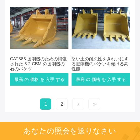
CAT385 掘削機のための補強
堅い土の耐久性をきれいにす
された 5.2 CBM の掘削機の
る掘削機のバケツを傾ける高
石のバケツ
性能
最高 の 価格 を 入手 する
最高 の 価格 を 入手 する
1
2
あなたの照会を送りなさい