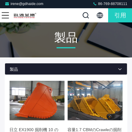
irene@gdhaide.com
86-769-88708111
引用
製品
製品
日立 EX1900 掘削機 10 の
容量1.7 CBMのCrawleの掘削