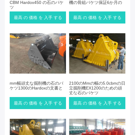
CBM Hardox450 の石のバケ
機の骨組バケツ保証6か月の
ツ
最高 の 価格 を 入手 する
最高 の 価格 を 入手 する
mm幅頑丈な掘削機の石のバ
2100のMmの幅の5.0cbmの日
ケツ1300のHardoxの文書と
立掘削機EX1200のための頑
丈な石のバケツ
最高 の 価格 を 入手 する
最高 の 価格 を 入手 する