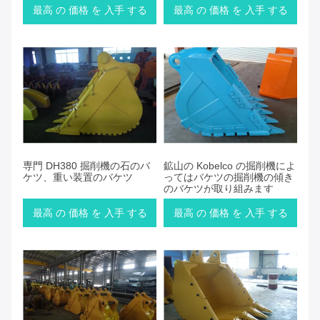
最高 の 価格 を 入手 する
最高 の 価格 を 入手 する
専門 DH380 掘削機の石のバ
鉱山の Kobelco の掘削機によ
ケツ、重い装置のバケツ
ってはバケツの掘削機の傾き
のバケツが取り組みます
最高 の 価格 を 入手 する
最高 の 価格 を 入手 する