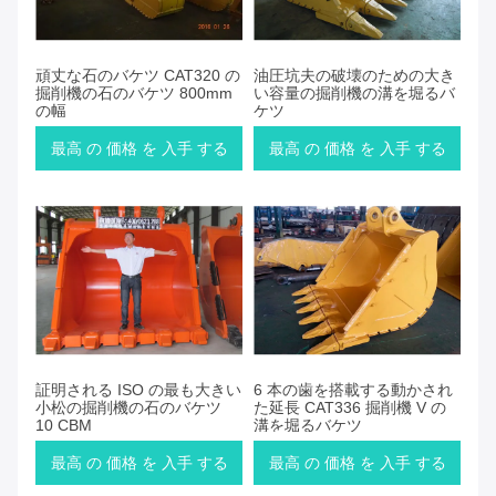
頑丈な石のバケツ CAT320 の
油圧坑夫の破壊のための大き
掘削機の石のバケツ 800mm
い容量の掘削機の溝を堀るバ
の幅
ケツ
最高 の 価格 を 入手 する
最高 の 価格 を 入手 する
証明される ISO の最も大きい
6 本の歯を搭載する動かされ
小松の掘削機の石のバケツ
た延長 CAT336 掘削機 V の
10 CBM
溝を堀るバケツ
最高 の 価格 を 入手 する
最高 の 価格 を 入手 する