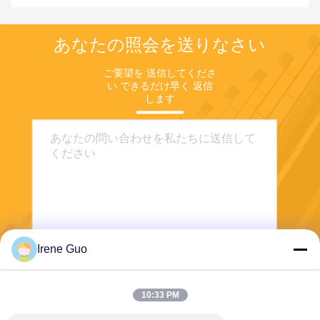
あなたの照会を送りなさい
ご要望を 送信してくださ
い できるだけ早く 返信
します
Irene Guo
送信する
10:33 PM