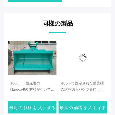
同様の製品
た
1800mm 最先端の
ボルトで固定された最先端
日
ツ
Hardox450 材料が付いてい
の溝を堀るバケツを傾ける
め
る Kobelco の掘削機の傾き
頑丈な 20ton 掘削機
2
のバケツ
バ
する
最高 の 価格 を 入手 する
最高 の 価格 を 入手 する
最