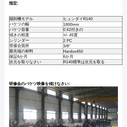
指定:
掘削機モデル
ヒュンダイR140
バケツの幅
1800mm
バケツ容量
0.62付きの
傾きの程度
+/- 45度
シリンダー
2 PC
管接合箇所
3/8"
最先端の材料
Hardox450
保証6か月
6か月
次元を取りなさい
R140標準は次元を取る
研修会のバケツ映像を傾けなさい: