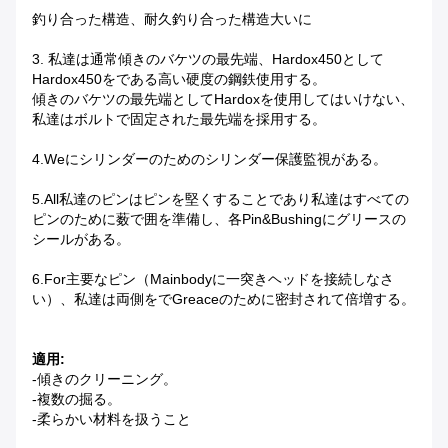
釣り合った構造、耐久釣り合った構造大いに
3. 私達は通常傾きのバケツの最先端、Hardox450として
Hardox450をである高い硬度の鋼鉄使用する。
傾きのバケツの最先端としてHardoxを使用してはいけない、
私達はボルトで固定された最先端を採用する。
4.Weにシリンダーのためのシリンダー保護監視がある。
5.All私達のピンはピンを堅くすることであり私達はすべての
ピンのために薮で囲を準備し、各pin&bushingにグリースの
シールがある。
6.For主要なピン（mainbodyに一突きヘッドを接続しなさ
い）、私達は両側をでgreaceのために密封されて倍増する。
適用:
-傾きのクリーニング。
-複数の掘る。
-柔らかい材料を扱うこと