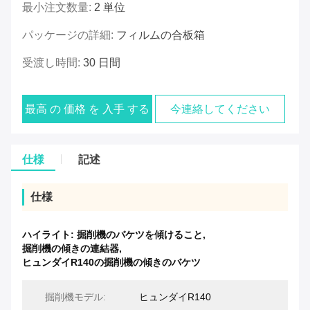
最小注文数量:
2 単位
パッケージの詳細:
フィルムの合板箱
受渡し時間:
30 日間
最高 の 価格 を 入手 する
今連絡してください
仕様
記述
仕様
ハイライト:
掘削機のバケツを傾けること
,
掘削機の傾きの連結器
,
ヒュンダイR140の掘削機の傾きのバケツ
掘削機モデル:
ヒュンダイR140