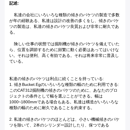
記述:
私達の会社にいろいろな種類の傾きのバケツの製造で多数
が年の経験ある、私達は設計の改善の多くをし、傾きのバケ
ツの製造は、私達の傾きのバケツ良質および非常に耐久であ
る。
険しい仕事の状態では掘削機が傾きのバケツを備えていた
ら、位置を調節するために頻繁に動く必要はあってはいけな
い。それは便利、高く有効である。それは将来非常に普及し
ている。
私達の傾きのバケツは利点に続くことを持っている:
1. 傾きbucket.egのいろいろな種類の幅のために利用できる:
このCAT312掘削機の傾きのバケツのために、あなたのプロ
ジェクトの条件として幅を選ぶことができる。幅は
1000~1800mmである場合もある。私達は構造がいろいろな
種類の幅のために耐久であることを約束する。
2. 私達の傾きのバケツのほとんどは、小さい機械傾きのバケ
ツを除いて、2本のシリンダー設計したり、保つである