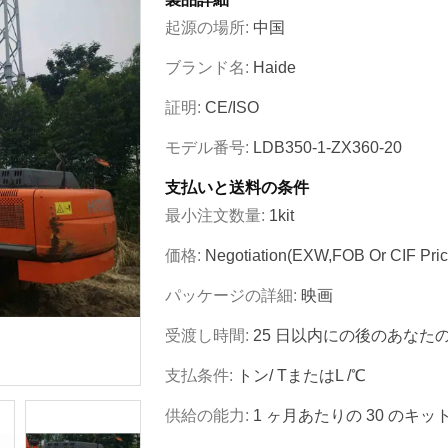
起源の場所:
中国
ブランド名:
Haide
証明:
CE/ISO
モデル番号:
LDB350-1-ZX360-20
支払いと送料の条件
最小注文数量:
1kit
価格:
Negotiation(EXW,FOB Or CIF Pric
パッケージの詳細:
映画
受渡し時間:
25 日以内にの後のあなた
支払条件:
トン/ TまたはL /℃
供給の能力:
1 ヶ月あたりの 30 のキッ