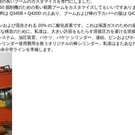
種類の長いブームのカスタマイズを専門にしました。
ZX360 掘削機のための長い範囲ブームをカスタマイズしてもいいですあり
は Q345B + Q420D の上あり、ブームおよび棒の下カバーの版は Q420
ゴンおよび混合される 20% の二酸化炭素です。これは保護ガスのための
要な構造のために、私達は、大きい許容をもたらす溶接圧力を避ける溶
管システム、油圧装置、バケツ、バケツ シリンダー、連結、ピンおよび
棒シリンダー使用費用を救うオリジナルの棒シリンダー、私達はまたあな
ットの余分管ラインを準備します。