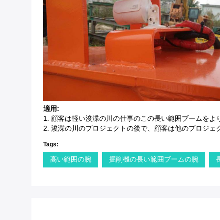
適用:
1. 顧客は軽い浚渫の川の仕事のこの長い範囲ブームをより
2. 浚渫の川のプロジェクトの後で、顧客は他のプロジェ
Tags:
高い範囲の腕
掘削機の長い範囲ブームの腕