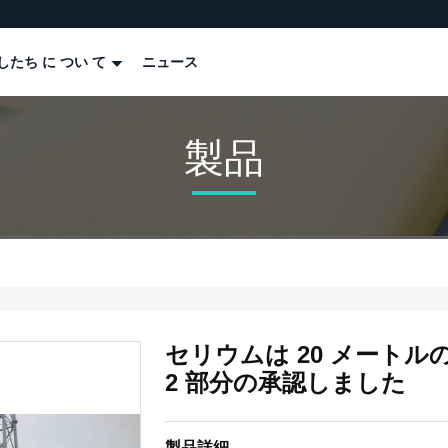
したち に つい て
ニュース
製品
セリウムは 20 メート
2 部分の承認しました
製品詳細