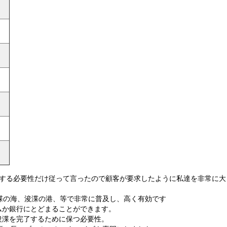
する必要性だけ従って言ったので顧客が要求したように私達を非常に大き
浚渫の海、浚渫の港、等で非常に普及し、高く有効です
ムか銀行にとどまることができます。
浚渫を完了するために保つ必要性。