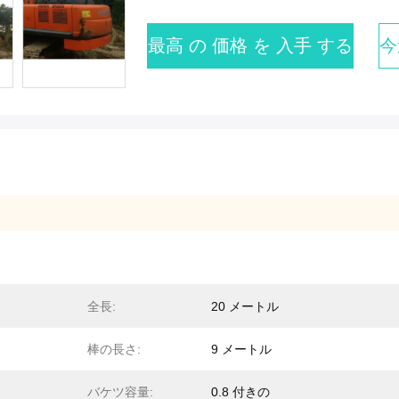
最高 の 価格 を 入手 する
今
全長:
20 メートル
棒の長さ:
9 メートル
バケツ容量:
0.8 付きの