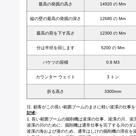
最高の発掘の高さ
14920 の Mm
縦の壁の最高の発掘の深さ
12680 の Mm
最高の荷を下す高さ
12300 の Mm
分は半径を回します
5200 の Mm
バケツの容積
0.8 M3
カウンター ウェイト
3 トン
折る高さ
3300mm
注: 顧客がこの長い範囲ブームのまさに軽い浚渫の仕事を
記述:
1. 長い範囲ブームの掘削機は浚渫の仕事、浚渫の川、
浚渫の川のために、掘削機は通常仕事を完了する川のダ
浚渫の海および港のため、通常はしけの掘削機の滞在を