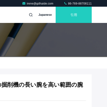
irene@gdhaide.com
86-769-88708111
引用
Japanese
ルの掘削機の長い腕を高い範囲の腕