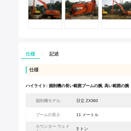
仕様
記述
仕様
ハイライト:
掘削機の長い範囲ブームの腕
,
高い範囲の腕
掘削機モデル:
日立 ZX360
ブームの長さ:
11 メートル
カウンター ウェイ
3 トン